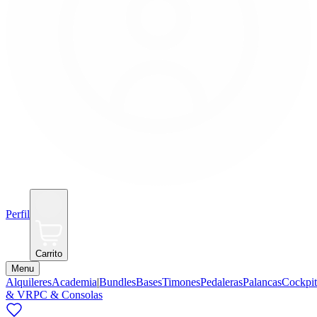
Perfil
Carrito
Menu
Alquileres
Academia
|
Bundles
Bases
Timones
Pedaleras
Palancas
Cockpit
& VR
PC & Consolas