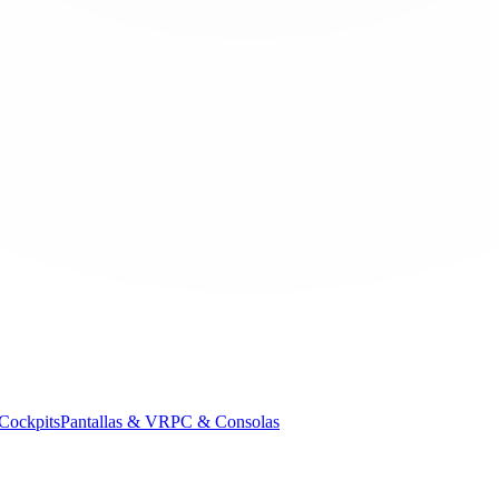
Cockpits
Pantallas & VR
PC & Consolas