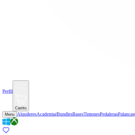
Perfil
Carrito
Alquileres
Academia
|
Bundles
Bases
Timones
Pedaleras
Palancas
Menu